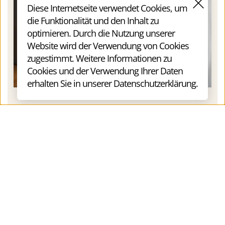
Diese Internetseite verwendet Cookies, um 
die Funktionalität und den Inhalt zu 
optimieren. Durch die Nutzung unserer 
Website wird der Verwendung von Cookies 
zugestimmt. Weitere Informationen zu 
Cookies und der Verwendung Ihrer Daten 
erhalten Sie in unserer 
Datenschutzerklärung
. 
DIE KOSTPROBE
Ob ich schnell zum Kern komme, müssen Sie
mir nicht glauben –
Sie sollten es im ersten
Gespräch erleben.
Wenn daraus kein
klarerer Blick auf Ziel, Engpass und
nächsten Schritt entsteht, ist es nicht der
richtige Prozess.